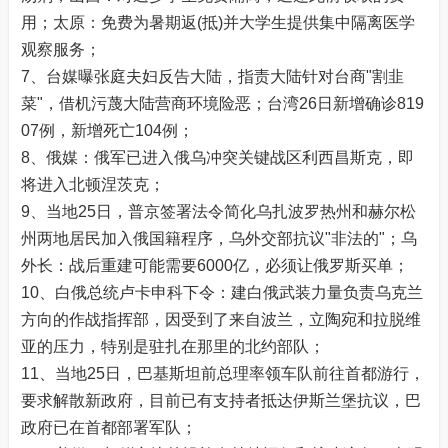
用；太原：免费为暑期返(抵)并大学生提供集中隔离医学
观察服务；
7、台媒曝张庭夫妇反告大陆，指责大陆针对台商"割韭
菜"，借机污蔑大陆营商环境险恶；台湾26日新增确诊819
07例，新增死亡104例；
8、俄媒：俄军已进入俄乌冲突关键战区利西昌斯克，即
将进入北顿涅茨克；
9、当地25日，普京签署法令简化乌扎波罗热州和赫尔松
州两地居民加入俄国籍程序，乌外交部抗议"非法的"；乌
外长：战后重建可能需要6000亿，必须让俄罗斯买单；
10、白俄总统卢卡申科下令：建白俄武装力量负责乌克兰
方向的作战指挥部，因受到了来自波兰，立陶宛和拉脱维
亚的压力，特别是驻扎在那里的北约部队；
11、当地25日，巴基斯坦前总理率领车队前往首都游行，
要求解散新政府，目前已有支持者抵达伊斯兰堡抗议，巴
政府已在首都部署军队；