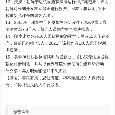
12、美媒：朝鲜宁边核设施有持续运行和扩建迹象，表明
朝鲜对长期开发核武器正进行投资；日本：将从6月10日
起重新允许外国游客入境；
13、26日晚，秘鲁中部阿桑加罗附近发生7.2级地震，震
源深度217.8千米，暂无人员伤亡财产损失报告；
14、印度比哈尔邦16人因饮用假酒死亡，另有15人正在治
疗，目前已拘捕了5人，2021年该邦约有100人死于饮用
劣质酒；
15、美称伊核协议恢复谈判前景黯淡，若协议无法达成将
强化对伊制裁，并与以色列等应对伊任何升级局势行动，
外交部：美方明知犯错却不思悔改；
【微语】善良有尺，忍让有度。和不懂感恩的人保持距
离，和得寸进尺的人不要联系。
免责声明