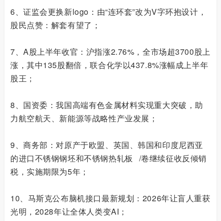
6、证监会更换新logo：由“连环套”改为V字环抱设计，
股民点赞：解套有望了；
7、A股上半年收官：沪指涨2.76%，全市场超3700股上
涨，其中135股翻倍，联合化学以437.8%涨幅成上半年
股王；
8、国资委：我国高端有色金属材料实现重大突破，助
力航空航天、新能源等战略性产业发展；
9、商务部：对原产于欧盟、英国、韩国和印度尼西亚
的进口不锈钢钢坯和不锈钢
热轧板
/卷继续征收反倾销
税，实施期限为5年；
10、马斯克公布脑机接口最新规划：2026年让盲人重获
光明，2028年让全体人类变AI；